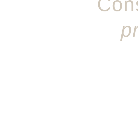
Con
p