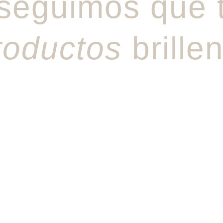
seguimos que 
roductos
brille